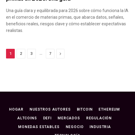
Una guía clara y equilibrada para 2026 sobre cómo funciona la IA
en el comercio de materias primas, que abarca datos, señales,
Danish
beneficios reales, riesgos clave y cómo establecer expectativas
realistas.
Thai
Japanese
Portuguese (Brazil)
…
Próximo
1
2
3
7
Portuguese (Portugal)
Swedish
Italian
Czech
Croatian
HOGAR
NUESTROS AUTORES
BITCOIN
ETHEREUM
German (Switzerland)
ALTCOINS
DEFI
MERCADOS
REGULACIÓN
French
MONEDAS ESTABLES
NEGOCIO
INDUSTRIA
Polish