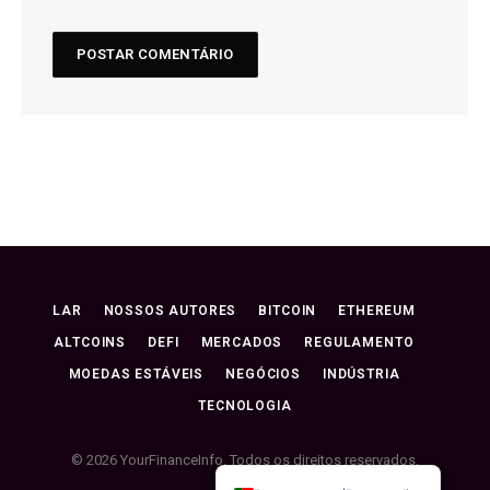
Thai
Japanese
Portuguese (Brazil)
Swedish
Spanish
Italian
Czech
Croatian
LAR
NOSSOS AUTORES
BITCOIN
ETHEREUM
German (Switzerland)
ALTCOINS
DEFI
MERCADOS
REGULAMENTO
French
MOEDAS ESTÁVEIS
NEGÓCIOS
INDÚSTRIA
Polish
TECNOLOGIA
German
English
© 2026 YourFinanceInfo. Todos os direitos reservados.