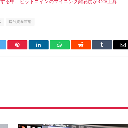
する中、ビットコインのマイニング難易度が3.2%上昇
ス
暗号資産市場
ツ
Pinterest
LinkedIn
WhatsApp
Reddit
Tumblr
メ
イ
ー
ッ
ル
タ
ー