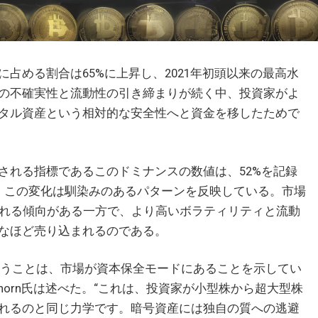
占める割合は65%に上昇し、2021年初頭以来の最高水
の不確実性と流動性の引き締まりが続く中、投資家がよ
タル資産という相対的な安全性へと資金を移したためで
される指標であるこのドミナンスの数値は、52%を記録
。この変化は馴染みのあるパターンを反映している。市場
集約される傾向がある一方で、より高いボラティリティと流動
なほど売り込まれるのである。
ということは、市場が資本保全モードにあることを示してい
Alex Thorn氏は述べた。“これは、投資家が小型株から超大型株
れるのと同じ力学です。暗号資産には独自の質への逃避