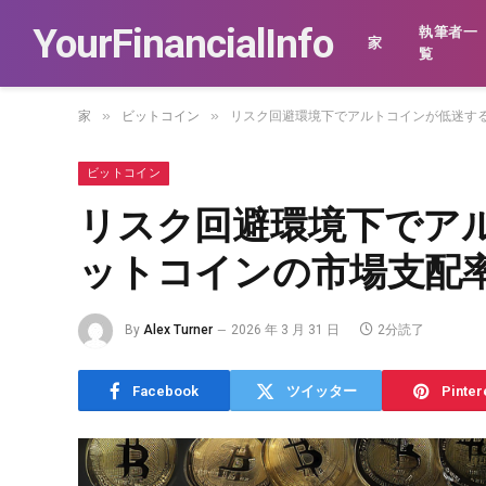
YourFinancialInfo
執筆者一
家
覧
»
»
家
ビットコイン
リスク回避環境下でアルトコインが低迷する
ビットコイン
リスク回避環境下でア
ットコインの市場支配率
By
Alex Turner
2026 年 3 月 31 日
2分読了
Facebook
ツイッター
Pinter