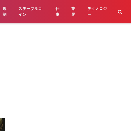
規
ステーブルコ
仕
業
テクノロジ
制
イン
事
界
ー