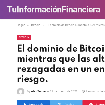
TuInformaciónFinanciera
»
»
Hogar
Bitcoin
El dominio de Bitcoin aumenta a 65% mientra
BITCOIN
El dominio de Bitc
mientras que las al
rezagadas en un en
riesgo.
By
Alex Turner
31 de marzo de 2026
2 minutos de l
Facebook
Gorjeo
Pinter