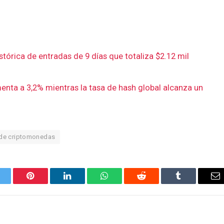
stórica de entradas de 9 días que totaliza $2.12 mil
menta a 3,2% mientras la tasa de hash global alcanza un
de criptomonedas
orjeo
Pinterest
LinkedIn
WhatsApp
Reddit
Tumblr
Co
el