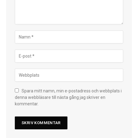
Spara mitt namn, min e-postadress och webbplats i
Danish
denna webbläsare till nästa gång jag skriver en
kommentar.
Thai
Japanese
Portuguese (Brazil)
Portuguese (Portugal)