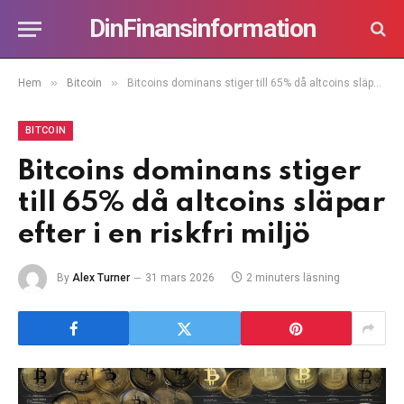
DinFinansinformation
»
»
Hem
Bitcoin
Bitcoins dominans stiger till 65% då altcoins släpar efter i en riskfri miljö
BITCOIN
Bitcoins dominans stiger
till 65% då altcoins släpar
efter i en riskfri miljö
By
Alex Turner
31 mars 2026
2 minuters läsning