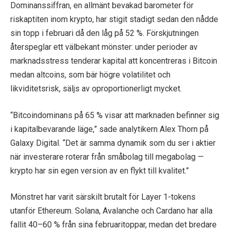
Dominanssiffran, en allmänt bevakad barometer för
riskaptiten inom krypto, har stigit stadigt sedan den nådde
sin topp i februari då den låg på 52 %. Förskjutningen
återspeglar ett välbekant mönster: under perioder av
marknadsstress tenderar kapital att koncentreras i Bitcoin
medan altcoins, som bär högre volatilitet och
likviditetsrisk, säljs av oproportionerligt mycket.
“Bitcoindominans på 65 % visar att marknaden befinner sig
i kapitalbevarande läge,” sade analytikern Alex Thorn på
Galaxy Digital. “Det är samma dynamik som du ser i aktier
när investerare roterar från småbolag till megabolag —
krypto har sin egen version av en flykt till kvalitet.”
Mönstret har varit särskilt brutalt för Layer 1-tokens
utanför Ethereum. Solana, Avalanche och Cardano har alla
fallit 40–60 % från sina februaritoppar, medan det bredare