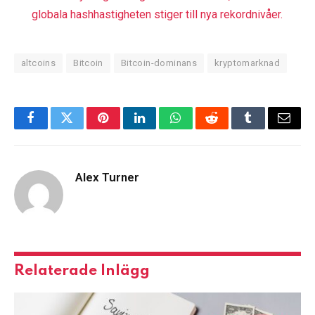
globala hashhastigheten stiger till nya rekordnivåer.
altcoins
Bitcoin
Bitcoin-dominans
kryptomarknad
Facebook
Kvittra
Pinterest
LinkedIn
WhatsApp
Reddit
Tumblr
E-
post
Alex Turner
Relaterade
Inlägg