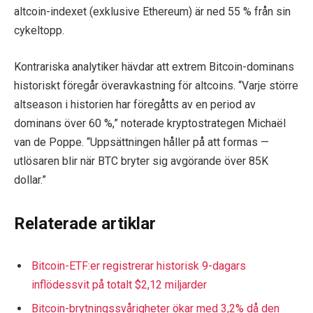
altcoin-indexet (exklusive Ethereum) är ned 55 % från sin
cykeltopp.
Kontrariska analytiker hävdar att extrem Bitcoin-dominans
historiskt föregår överavkastning för altcoins. “Varje större
altseason i historien har föregåtts av en period av
dominans över 60 %,” noterade kryptostrategen Michaël
van de Poppe. “Uppsättningen håller på att formas —
utlösaren blir när BTC bryter sig avgörande över 85K
dollar.”
Relaterade artiklar
Bitcoin-ETF:er registrerar historisk 9-dagars
inflödessvit på totalt $2,12 miljarder
Bitcoin-brytningssvårigheter ökar med 3,2% då den